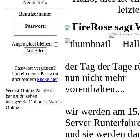
Neu hier ? »
letzt
Benutzername:
FireRose sagt 
Passwort:
Hall
Angemeldet bleiben
der Tag der Tage 
Passwort vergessen?
Um ein neues Passwort
nun nicht mehr
anzufordern
klicke hier
.
vorenthalten....
Wer ist Online Panel
Hier
kannst du sehen
wer gerade Online ist.
Wer ist
Online
wir werden am 15.
Vote 4 FireRose
Server Runterfahr
Hier sind die
Voteing,
und sie werden da
Button
Um sie sehen zu können