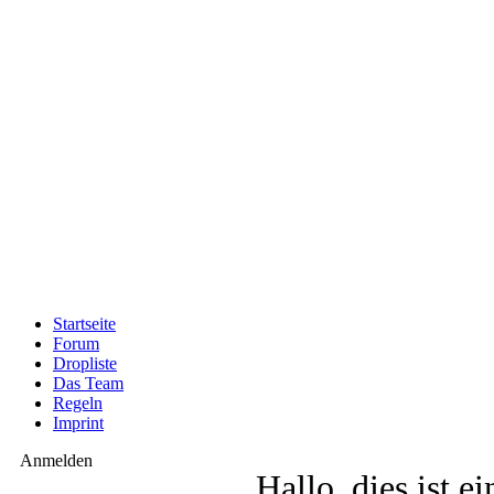
Startseite
Forum
Dropliste
Das Team
Regeln
Imprint
Anmelden
Hallo, dies ist e