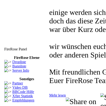
musst du nur auf den
grünen Pfeil klicken.
einige werden sic
Vote 4 FireRose
FireRose Geburtstage
Hier sind die
doch das diese Ze
Geburtstage von allen,
Mitgliedern
war über Kurz ode
Um sie sehen zu können
musst du nur auf den
grünen Pfeil klicken.
FireRose Geburtstage
wir wünschen euch
FireRose Panel
oder anderen Spie
FireRose Ebene
Dropliste
Bannliste
Mit freundlichen 
Server Info
Euer FireRose Te
Sonstiges
Partner
Video DB
BBCode Hilfe
Mehr lesen
Xfire Statistik
Empfehlungen